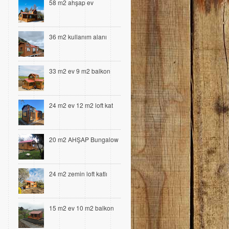
58 m2 ahşap ev
36 m2 kullanım alanı
33 m2 ev 9 m2 balkon
24 m2 ev 12 m2 loft kat
20 m2 AHŞAP Bungalow
24 m2 zemin loft katlı
15 m2 ev 10 m2 balkon