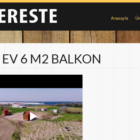
Anasayfa
Ür
 EV 6 M2 BALKON