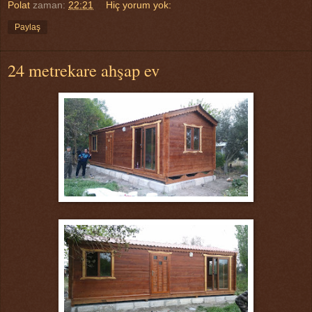
Polat
zaman:
22:21
Hiç yorum yok:
Paylaş
24 metrekare ahşap ev