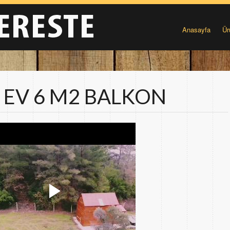
Anasayfa
Ür
 EV 6 M2 BALKON