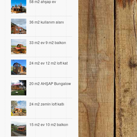
58 m2 ahşap ev
36 m2 kullanım alanı
33 m2 ev 9 m2 balkon
24 m2 ev 12 m2 loft kat
20 m2 AHŞAP Bungalow
24 m2 zemin loft katlı
15 m2 ev 10 m2 balkon