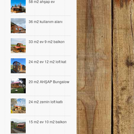
58 m2 ahşap ev
36 m2 kullanım alanı
33 m2 ev 9 m2 balkon
24 m2 ev 12 m2 loft kat
20 m2 AHŞAP Bungalow
24 m2 zemin loft katlı
15 m2 ev 10 m2 balkon