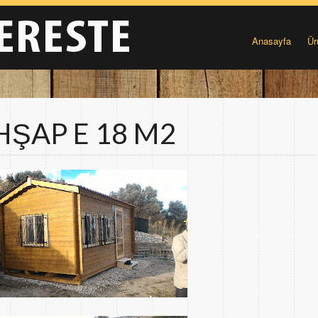
Anasayfa
Ür
HŞAP E 18 M2