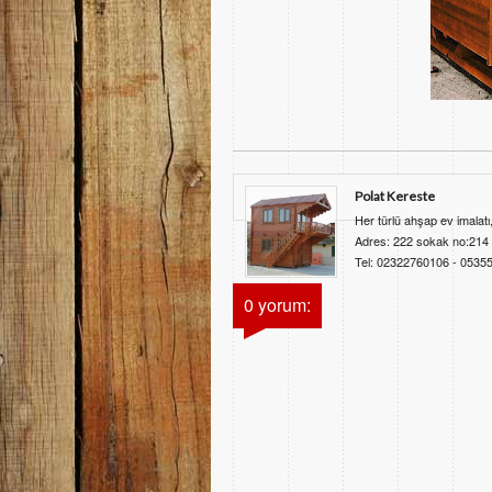
Polat Kereste
Her türlü ahşap ev imalatı
Adres: 222 sokak no:214 İ
Tel: 02322760106 - 053
0 yorum: