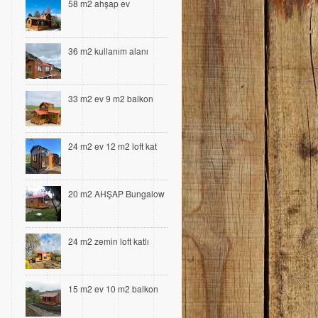
58 m2 ahşap ev
36 m2 kullanım alanı
33 m2 ev 9 m2 balkon
24 m2 ev 12 m2 loft kat
20 m2 AHŞAP Bungalow
24 m2 zemin loft katlı
15 m2 ev 10 m2 balkon