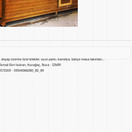
, ahşap üzerine özel istekler, oyun parkı, kamelya, bahçe masa takımları...
smail Sivri bulvarı, Kozağaç, Buca - İZMİR
55572305 - 05549366280_82_85