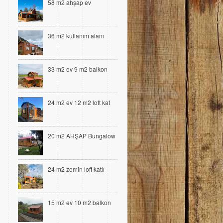
58 m2 ahşap ev
36 m2 kullanım alanı
33 m2 ev 9 m2 balkon
24 m2 ev 12 m2 loft kat
20 m2 AHŞAP Bungalow
24 m2 zemin loft katlı
15 m2 ev 10 m2 balkon